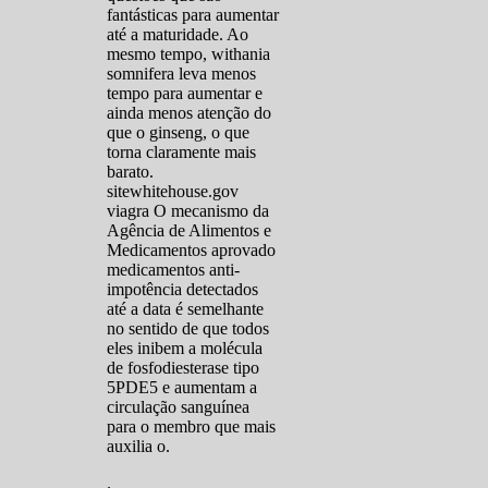
fantásticas para aumentar
até a maturidade. Ao
mesmo tempo, withania
somnifera leva menos
tempo para aumentar e
ainda menos atenção do
que o ginseng, o que
torna claramente mais
barato.
sitewhitehouse.gov
viagra O mecanismo da
Agência de Alimentos e
Medicamentos aprovado
medicamentos anti-
impotência detectados
até a data é semelhante
no sentido de que todos
eles inibem a molécula
de fosfodiesterase tipo
5PDE5 e aumentam a
circulação sanguínea
para o membro que mais
auxilia o.
.