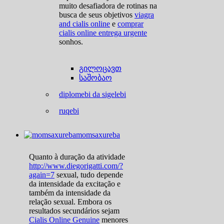
muito desafiadora de rotinas na
busca de seus objetivos
viagra
and cialis online
e
comprar
cialis online entrega urgente
sonhos.
გილოცავთ
საშობაო
diplomebi da sigelebi
ruqebi
momsaxureba
Quanto à duração da atividade
http://www.diegorigatti.com/?
again=7
sexual, tudo depende
da intensidade da excitação e
também da intensidade da
relação sexual. Embora os
resultados secundários sejam
Cialis Online Genuine
menores