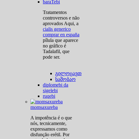
baraTebi
Tratamentos
controversos e não
aprovados Aqui, a
cialis generico
comprar en españa
pílula que aparece
no gráfico é
Tadalafil, que
pode ser.
გილოცავთ
საშობაო
diplomebi da
sigelebi
ruqebi
momsaxureba
A impotência é o que
nós, tecnicamente,
expressamos como
disfunção erétil. Por