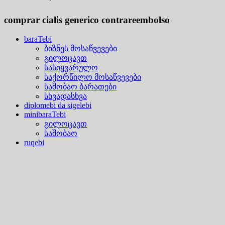
comprar cialis generico contrareembolso
baraTebi
ბიზნეს მოსაწვევები
გილოცავთ
სასიყვარულო
საქორწილო მოსაწვევები
საშობაო ბარათები
სხვადასხვა
diplomebi da sigelebi
minibaraTebi
გილოცავთ
საშობაო
ruqebi