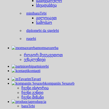
სასიყვარულო
სხვადასხვა
minibaraTebi
გილოცავთ
საშობაო
diplomebi da sigelebi
ruqebi
momsaxureba
როგორ შევუკვეთოთ
ექსკლუზივი
partniorebi
kontaqti
mTavari
kompaniis Sesaxeb
ჩვენი ისტორია
ჩვენი გუნდი
ჩვენი მიზანი
produqcia
baraTebi