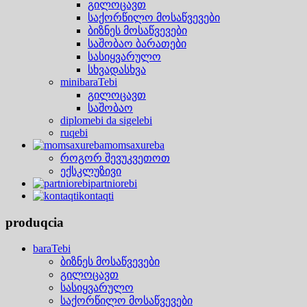
გილოცავთ
საქორწილო მოსაწვევები
ბიზნეს მოსაწვევები
საშობაო ბარათები
სასიყვარულო
სხვადასხვა
minibaraTebi
გილოცავთ
საშობაო
diplomebi da sigelebi
ruqebi
momsaxureba
როგორ შევუკვეთოთ
ექსკლუზივი
partniorebi
kontaqti
produqcia
baraTebi
ბიზნეს მოსაწვევები
გილოცავთ
სასიყვარულო
საქორწილო მოსაწვევები