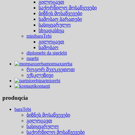
გილოცავთ
საქორწილო მოსაწვევები
ბიზნეს მოსაწვევები
საშობაო ბარათები
სასიყვარულო
სხვადასხვა
minibaraTebi
გილოცავთ
საშობაო
diplomebi da sigelebi
ruqebi
momsaxureba
როგორ შევუკვეთოთ
ექსკლუზივი
partniorebi
kontaqti
produqcia
baraTebi
ბიზნეს მოსაწვევები
გილოცავთ
სასიყვარულო
საქორწილო მოსაწვევები