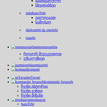
სასიყვარულო
სხვადასხვა
minibaraTebi
გილოცავთ
საშობაო
diplomebi da sigelebi
ruqebi
momsaxureba
როგორ შევუკვეთოთ
ექსკლუზივი
partniorebi
kontaqti
mTavari
kompaniis Sesaxeb
ჩვენი ისტორია
ჩვენი გუნდი
ჩვენი მიზანი
produqcia
baraTebi