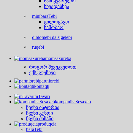
სასიყვარულო
სხვადასხვა
minibaraTebi
გილოცავთ
საშობაო
diplomebi da sigelebi
ruqebi
momsaxureba
როგორ შევუკვეთოთ
ექსკლუზივი
partniorebi
kontaqti
mTavari
kompaniis Sesaxeb
ჩვენი ისტორია
ჩვენი გუნდი
ჩვენი მიზანი
produqcia
baraTebi