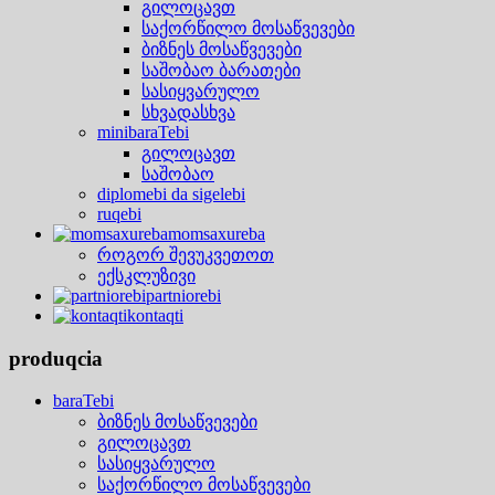
გილოცავთ
საქორწილო მოსაწვევები
ბიზნეს მოსაწვევები
საშობაო ბარათები
სასიყვარულო
სხვადასხვა
minibaraTebi
გილოცავთ
საშობაო
diplomebi da sigelebi
ruqebi
momsaxureba
როგორ შევუკვეთოთ
ექსკლუზივი
partniorebi
kontaqti
produqcia
baraTebi
ბიზნეს მოსაწვევები
გილოცავთ
სასიყვარულო
საქორწილო მოსაწვევები