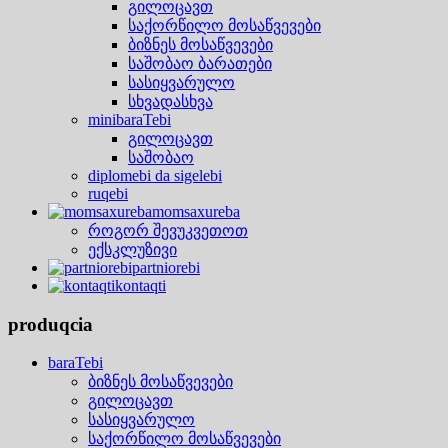
გილოცავთ
საქორწილო მოსაწვევები
ბიზნეს მოსაწვევები
საშობაო ბარათები
სასიყვარულო
სხვადასხვა
minibaraTebi
გილოცავთ
საშობაო
diplomebi da sigelebi
ruqebi
momsaxureba
როგორ შევუკვეთოთ
ექსკლუზივი
partniorebi
kontaqti
produqcia
baraTebi
ბიზნეს მოსაწვევები
გილოცავთ
სასიყვარულო
საქორწილო მოსაწვევები