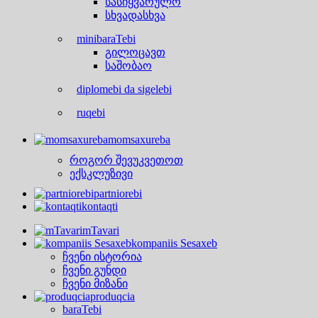
სასიყვარულო
სხვადასხვა
minibaraTebi
გილოცავთ
საშობაო
diplomebi da sigelebi
ruqebi
momsaxureba
როგორ შევუკვეთოთ
ექსკლუზივი
partniorebi
kontaqti
mTavari
kompaniis Sesaxeb
ჩვენი ისტორია
ჩვენი გუნდი
ჩვენი მიზანი
produqcia
baraTebi